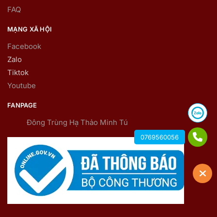
FAQ
MẠNG XÃ HỘI
Facebook
Zalo
Tiktok
Youtube
FANPAGE
Đông Trùng Hạ Thảo Minh Tú
0769560056