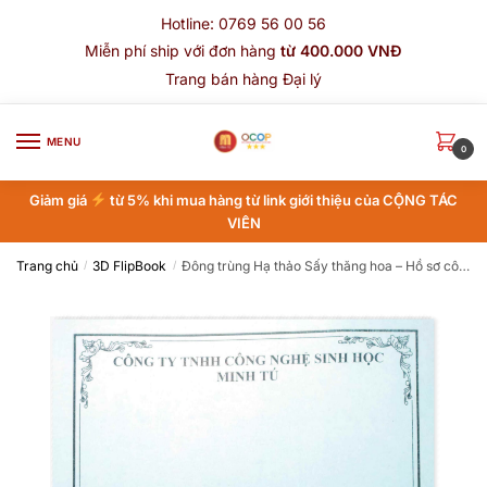
Skip
Skip
Hotline: 0769 56 00 56
to
to
Miễn phí ship với đơn hàng
từ 400.000 VNĐ
navigation
content
Trang bán hàng Đại lý
MENU
0
Giảm giá
từ 5% khi mua hàng từ link giới thiệu của CỘNG TÁC
VIÊN
Trang chủ
3D FlipBook
Đông trùng Hạ thảo Sấy thăng hoa – Hồ sơ công bố sản phẩm
/
/