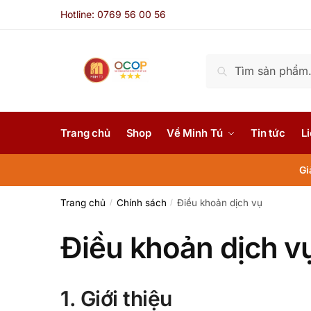
Skip
Skip
Hotline: 0769 56 00 56
to
to
navigation
content
Tìm
Tìm kiếm
kiếm:
Trang chủ
Shop
Về Minh Tú
Tin tức
Li
Gi
Trang chủ
Chính sách
Điều khoản dịch vụ
/
/
Điều khoản dịch v
1. Giới thiệu