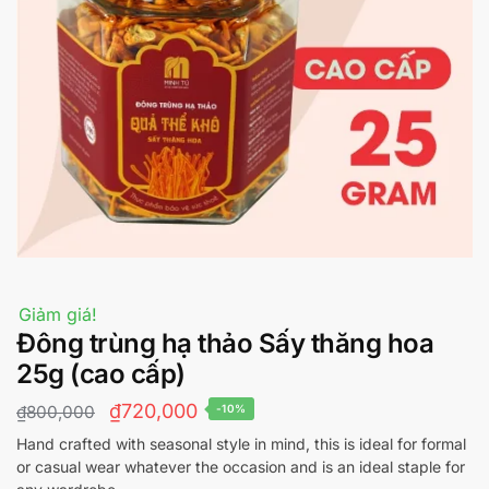
Giảm giá!
Đông trùng hạ thảo Sấy thăng hoa
25g (cao cấp)
Giá
Giá
₫
720,000
₫
800,000
-10%
gốc
hiện
Hand crafted with seasonal style in mind, this is ideal for formal
or casual wear whatever the occasion and is an ideal staple for
là:
tại