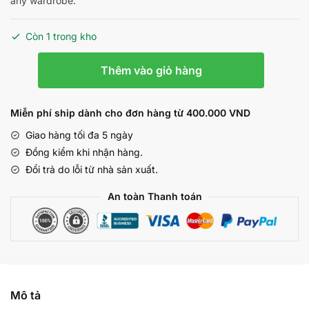
any wardrobe.
₫800,000.
là:
₫720,000.
Còn 1 trong kho
Đông
Thêm vào giỏ hàng
trùng
hạ
thảo
Miễn phí ship dành cho đơn hàng từ 400.000 VND
Sấy
Giao hàng tối đa 5 ngày
thăng
Đồng kiểm khi nhận hàng.
hoa
Đổi trả do lỗi từ nhà sản xuất.
25g
(cao
An toàn Thanh toán
cấp)
số
lượng
Mô tả