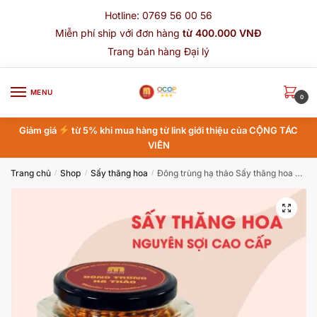
Skip
Skip
Hotline: 0769 56 00 56
to
to
Miễn phí ship với đơn hàng
từ 400.000 VNĐ
navigation
content
Trang bán hàng Đại lý
MENU
0
Giảm giá
từ 5% khi mua hàng từ link giới thiệu của CỘNG TÁC
VIÊN
Trang chủ
Shop
Sấy thăng hoa
Đông trùng hạ thảo Sấy thăng hoa 25g (cao cấp)
/
/
/