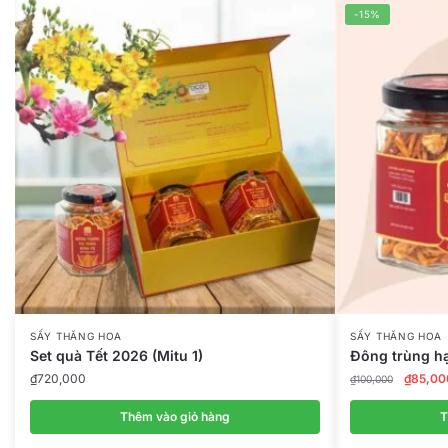
-15%
SẤY THĂNG HOA
SẤY THĂNG HOA
Set quà Tết 2026 (Mitu 1)
Đông trùng hạ
Giá
₫
720,000
₫
85,00
₫
100,000
gốc
là:
Thêm vào giỏ hàng
T
₫100,0