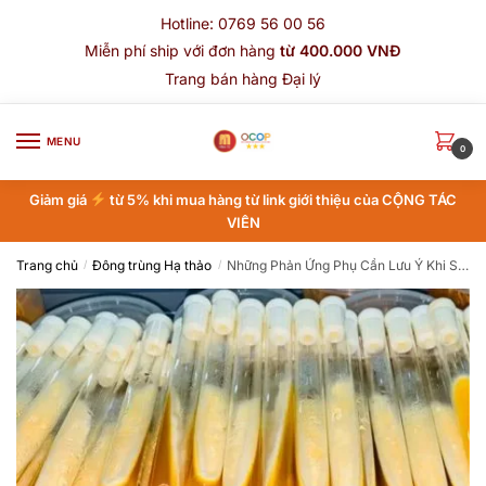
Skip
Skip
Hotline: 0769 56 00 56
to
to
Miễn phí ship với đơn hàng
từ 400.000 VNĐ
navigation
content
Trang bán hàng Đại lý
MENU
0
Giảm giá
từ 5% khi mua hàng từ link giới thiệu của CỘNG TÁC
VIÊN
Trang chủ
Đông trùng Hạ thảo
Những Phản Ứng Phụ Cần Lưu Ý Khi Sử Dụng Đông Trùng Hạ Thảo
/
/